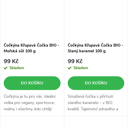
Čočkýna Křupavá Čočka BIO -
Čočkýna Křupavá Čočka BIO -
Mořská sůl 100 g
Slaný karamel 100 g
99 Kč
99 Kč
Skladem
Skladem
DO KOŠÍKU
DO KOŠÍKU
Čočkýna je tu pro vás. Ideální
Smažená čočka s příchutí
volba pro vegany, sportovce,
slaného karamelu - v BIO
rodiny i všechny, kdo chtějí
kvalitě. Tajemství zdravého a
mlsat chytřeji. To vše v Bio
chutného snacku, který objevíte
kvalitě.
každý den.