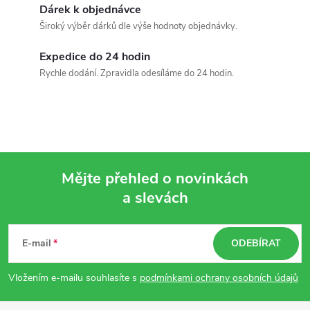
Dárek k objednávce
Široký výběr dárků dle výše hodnoty objednávky.
Expedice do 24 hodin
Rychle dodání. Zpravidla odesíláme do 24 hodin.
Mějte přehled o novinkách
a slevách
Z
á
E-mail
ODEBÍRAT
p
Vložením e-mailu souhlasíte s
podmínkami ochrany osobních údajů