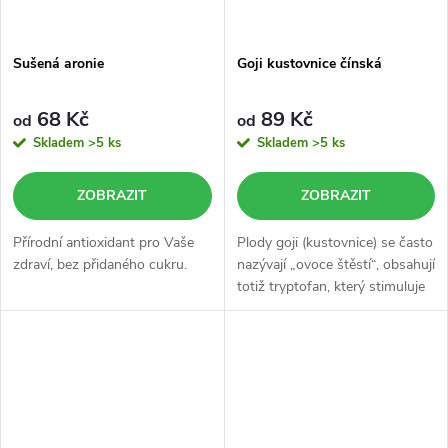
Sušená aronie
Goji kustovnice čínská
68 Kč
89 Kč
od
od
Skladem
>5 ks
Skladem
>5 ks
ZOBRAZIT
ZOBRAZIT
Přírodní antioxidant pro Vaše
Plody goji (kustovnice) se často
zdraví, bez přidaného cukru.
nazývají „ovoce štěstí“, obsahují
totiž tryptofan, který stimuluje
tělo k produkci hormonu štěstí,
serotoninu.