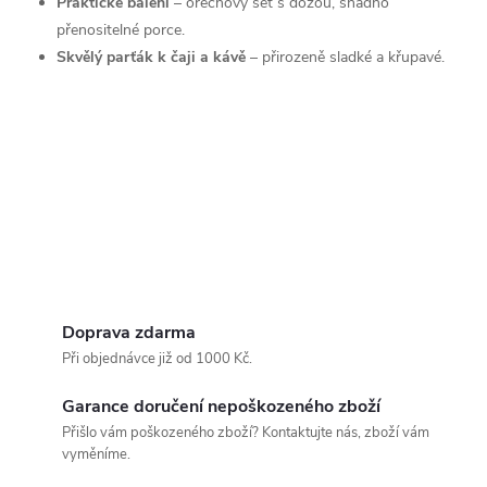
Praktické balení
– ořechový set s dózou, snadno
přenositelné porce.
Skvělý parťák k čaji a kávě
– přirozeně sladké a křupavé.
Doprava zdarma
Při objednávce již od 1000 Kč.
Garance doručení nepoškozeného zboží
Přišlo vám poškozeného zboží? Kontaktujte nás, zboží vám
vyměníme.