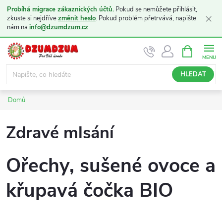
Probíhá migrace zákaznických účtů.
Pokud se nemůžete přihlásit,
×
zkuste si nejdříve
změnit heslo
. Pokud problém přetrvává, napište
nám na
info@dzumdzum.cz
.
Přejít
NÁKUPNÍ
KOŠÍK
na
obsah
HLEDAT
Domů
Zdravé mlsání
Ořechy, sušené ovoce a
křupavá čočka BIO