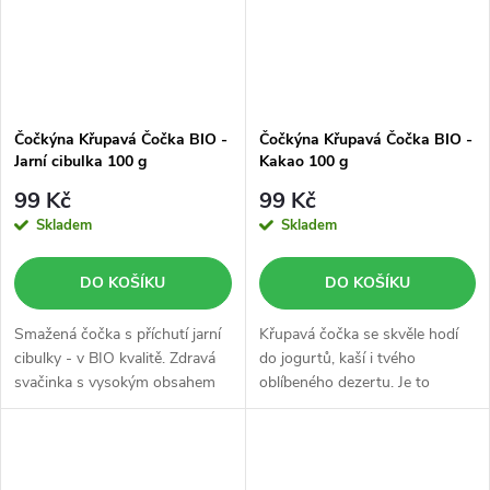
Čočkýna Křupavá Čočka BIO -
Čočkýna Křupavá Čočka BIO -
Jarní cibulka 100 g
Kakao 100 g
99 Kč
99 Kč
Skladem
Skladem
DO KOŠÍKU
DO KOŠÍKU
Smažená čočka s příchutí jarní
Křupavá čočka se skvěle hodí
cibulky - v BIO kvalitě. Zdravá
do jogurtů, kaší i tvého
svačinka s vysokým obsahem
oblíbeného dezertu. Je to
proteinu a vlákniny.
zdravá a chutná svačinka - v
BIO kvalitě.