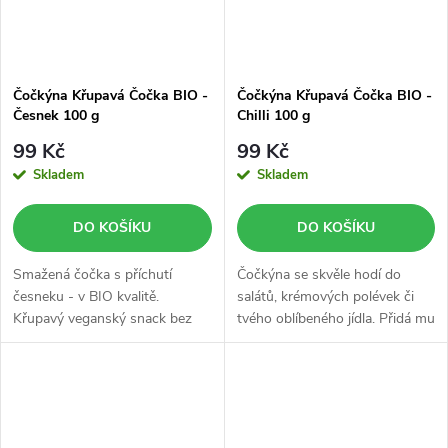
Čočkýna Křupavá Čočka BIO -
Čočkýna Křupavá Čočka BIO -
Česnek 100 g
Chilli 100 g
99 Kč
99 Kč
Skladem
Skladem
DO KOŠÍKU
DO KOŠÍKU
Smažená čočka s příchutí
Čočkýna se skvěle hodí do
česneku - v BIO kvalitě.
salátů, krémových polévek či
Křupavý veganský snack bez
tvého oblíbeného jídla. Přidá mu
lepku, který dodá tělu bílkoviny i
šmrnc a neodolatelnou
vlákninu.
křupavou chuť.