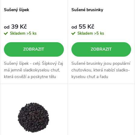
s
p
Sušený šípek
Sušené brusinky
p
r
39 Kč
55 Kč
od
od
r
Skladem
>5 ks
Skladem
>5 ks
o
o
ZOBRAZIT
ZOBRAZIT
d
d
Sušený šípek - celý. Šípkový čaj
Sušené brusinky jsou populární
u
má jemně sladkokyselou chuť,
chuťovkou, která nabízí sladko-
která osvěží a poskytne tělu
kyselou chuť a řadu
u
potřebné živiny.
prospěšných látek pro naše
k
tělo.
k
t
t
ů
ů