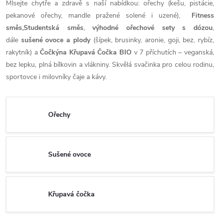
Mlsejte chytře a zdravě s naší nabídkou: ořechy (kešu, pistácie,
pekanové ořechy, mandle pražené solené i uzené),
Fitness
směs,Studentská směs
,
výhodné ořechové sety s dózou
,
dále
sušené ovoce a plody
(šípek, brusinky, aronie, goji, bez, rybíz,
rakytník) a
Čočkýna Křupavá Čočka BIO
v 7 příchutích – veganská,
bez lepku, plná bílkovin a vlákniny. Skvělá svačinka pro celou rodinu,
sportovce i milovníky čaje a kávy.
Ořechy
Sušené ovoce
Křupavá čočka