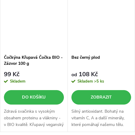
Čočkýna Křupavá Čočka BIO -
Bez černý plod
Zázvor 100 g
99 Kč
108 Kč
od
Skladem
Skladem
>5 ks
DO KOŠÍKU
ZOBRAZIT
Zdravá svačinka s vysokým
Silný antioxidant. Bohatý na
obsahem proteinu a vlákniny -
vitamín C, A a další minerály,
v BIO kvalitě. Křupavý veganský
které pomáhají našemu tělu.
snack bez lepku, který dodá