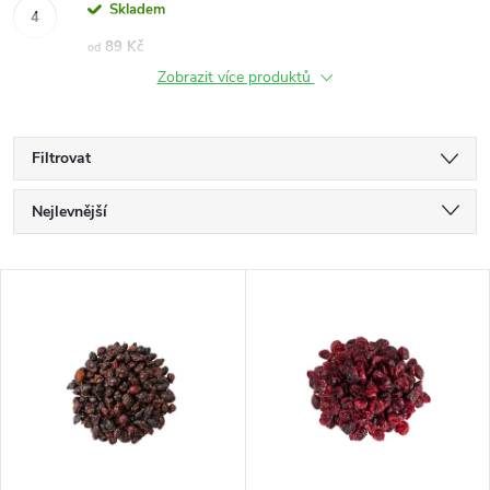
Skladem
89 Kč
od
Zobrazit více produktů
Filtrovat
Ř
Nejlevnější
a
Nejdražší
V
Nejprodávanější
z
ý
Abecedně
e
p
n
i
í