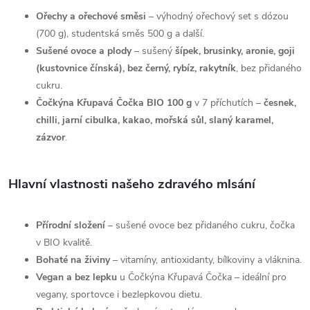
v
Ořechy a ořechové směsi
– výhodný ořechový set s dózou
k
(700 g), studentská směs 500 g a další.
y
Sušené ovoce a plody
– sušený
šípek, brusinky, aronie, goji
(kustovnice čínská), bez černý, rybíz, rakytník
, bez přidaného
v
cukru.
Čočkýna Křupavá Čočka BIO 100 g
v 7 příchutích –
česnek,
ý
chilli, jarní cibulka, kakao, mořská sůl, slaný karamel,
p
zázvor
.
i
Hlavní vlastnosti našeho zdravého mlsání
s
u
Přírodní složení
– sušené ovoce bez přidaného cukru, čočka
v BIO kvalitě.
Bohaté na živiny
– vitamíny, antioxidanty, bílkoviny a vláknina.
Vegan a bez lepku
u Čočkýna Křupavá Čočka – ideální pro
vegany, sportovce i bezlepkovou dietu.