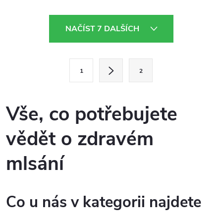
tělu bílkoviny i vlákninu.
O
NAČÍST 7 DALŠÍCH
v
l
S
1
2
t
á
r
d
á
Vše, co potřebujete
a
n
vědět o zdravém
k
c
o
mlsání
í
v
á
p
n
Co u nás v kategorii najdete
r
í