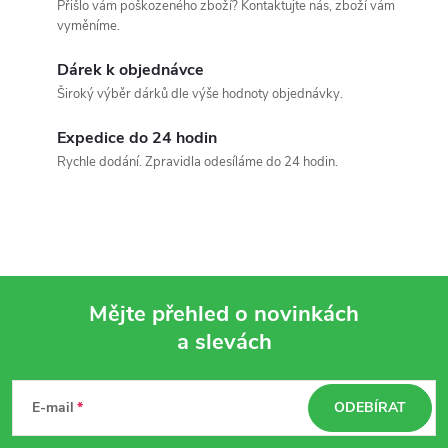
Přišlo vám poškozeného zboží? Kontaktujte nás, zboží vám
s
vyměníme.
u
Dárek k objednávce
Široký výběr dárků dle výše hodnoty objednávky.
Expedice do 24 hodin
Rychle dodání. Zpravidla odesíláme do 24 hodin.
Mějte přehled o novinkách
a slevách
Z
á
E-mail
ODEBÍRAT