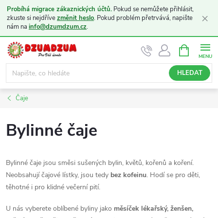
Probíhá migrace zákaznických účtů.
Pokud se nemůžete přihlásit,
×
zkuste si nejdříve
změnit heslo
. Pokud problém přetrvává, napište
nám na
info@dzumdzum.cz
.
Přejít
NÁKUPNÍ
KOŠÍK
na
obsah
HLEDAT
Čaje
Bylinné čaje
Bylinné čaje jsou směsi sušených bylin, květů, kořenů a koření.
Neobsahují čajové lístky, jsou tedy
bez kofeinu
. Hodí se pro děti,
těhotné i pro klidné večerní pití.
U nás vyberete oblíbené byliny jako
měsíček lékařský, ženšen,