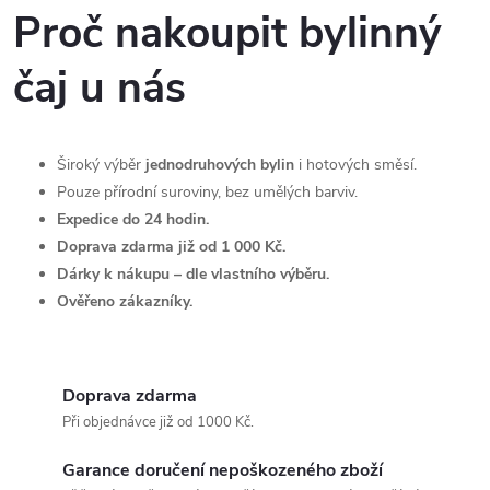
Proč nakoupit bylinný
k
c
o
čaj u nás
í
v
á
p
n
r
Široký výběr
jednodruhových bylin
i hotových směsí.
í
Pouze přírodní suroviny, bez umělých barviv.
v
Expedice do 24 hodin.
Doprava zdarma již od 1 000 Kč.
k
Dárky k nákupu – dle vlastního výběru.
y
Ověřeno zákazníky.
v
ý
Doprava zdarma
Při objednávce již od 1000 Kč.
p
i
Garance doručení nepoškozeného zboží