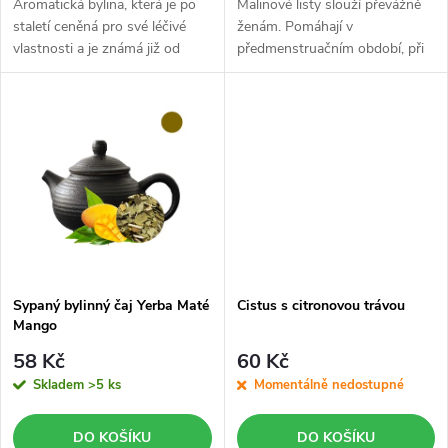
d
Aromatická bylina, která je po
Malinové listy slouží převážně
u
staletí ceněná pro své léčivé
ženám. Pomáhají v
vlastnosti a je známá již od
předmenstruačním období, při
u
starověku.
menstruačních obtíží, i během
k
menopauzy.
k
t
t
ů
ů
Sypaný bylinný čaj Yerba Maté
Cistus s citronovou trávou
Mango
58 Kč
60 Kč
Skladem
>5 ks
Momentálně nedostupné
DO KOŠÍKU
DO KOŠÍKU