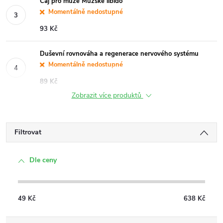
Čaj pro muže Mužské libido
Momentálně nedostupné
93 Kč
Duševní rovnováha a regenerace nervového systému
Momentálně nedostupné
89 Kč
Zobrazit více produktů
Filtrovat
Dle ceny
49
Kč
638
Kč