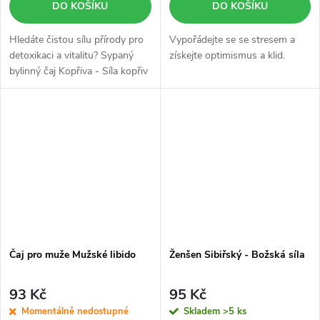
DO KOŠÍKU
DO KOŠÍKU
Hledáte čistou sílu přírody pro
Vypořádejte se se stresem a
detoxikaci a vitalitu? Sypaný
získejte optimismus a klid.
bylinný čaj Kopřiva - Síla kopřiv
(70 g) obsahuje 100% sušené
listy kopřivy dvoudomé bez
přidaných látek. Tento...
Čaj pro muže Mužské libido
Ženšen Sibiřský - Božská síla
93 Kč
95 Kč
Momentálně nedostupné
Skladem
>5 ks