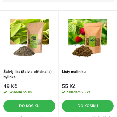
a
Nejdražší
V
Nejprodávanější
z
ý
Abecedně
e
p
n
i
í
s
p
Šalvěj list (Salvia officinalis) -
Listy maliníku
bylinka
p
r
49 Kč
55 Kč
r
Skladem
>5 ks
Skladem
>5 ks
o
o
DO KOŠÍKU
DO KOŠÍKU
d