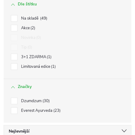
Dle štítku
Na skladě
49
Akce
2
Novinka
0
Tip
0
3+1 ZDARMA
1
Limitovaná edice
1
Značky
Dzumdzum
30
Everest Ayurveda
23
Ř
Nejlevnější