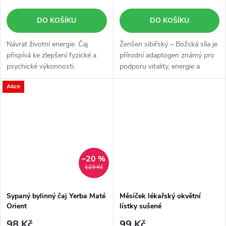
DO KOŠÍKU
DO KOŠÍKU
Návrat životní energie. Čaj
Ženšen sibiřský – Božská síla je
přispívá ke zlepšení fyzické a
přírodní adaptogen známý pro
psychické výkonnosti.
podporu vitality, energie a
psychické odolnosti.
Akce
Eleuterokok pomáhá organismu
lépe zvládat fyzickou i duševní...
–20 %
123 Kč
Sypaný bylinný čaj Yerba Maté
Měsíček lékařský okvětní
Orient
lístky sušené
98 Kč
99 Kč