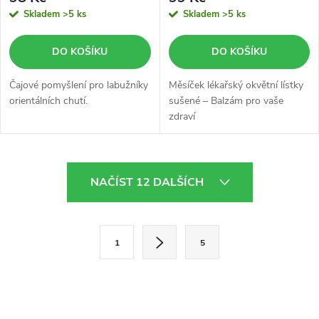
Skladem
>5 ks
Skladem
>5 ks
DO KOŠÍKU
DO KOŠÍKU
Čajové pomyšlení pro labužníky
Měsíček lékařský okvětní lístky
orientálních chutí.
sušené – Balzám pro vaše
zdraví
O
NAČÍST 12 DALŠÍCH
v
l
S
1
5
t
á
r
d
á
a
n