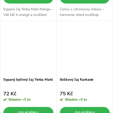
Sypaný čaj Yerba Maté Mango –
Cistus s citronovou trávou –
Váš klíč k energii a osvěžení
harmonie, která osvěžuje
Sypaný bylinný čaj Yerba Maté
Ibiškový čaj Karkade
72 Kč
75 Kč
Skladem
>5 ks
Skladem
>5 ks
DO KOŠÍKU
DO KOŠÍKU