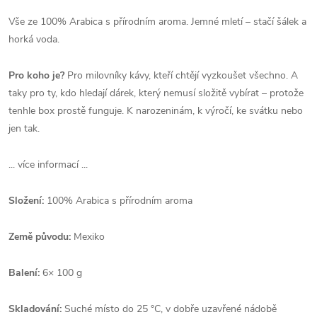
Vše ze 100% Arabica s přírodním aroma. Jemné mletí – stačí šálek a
horká voda.
Pro koho je?
Pro milovníky kávy, kteří chtějí vyzkoušet všechno. A
taky pro ty, kdo hledají dárek, který nemusí složitě vybírat – protože
tenhle box prostě funguje. K narozeninám, k výročí, ke svátku nebo
jen tak.
... více informací ...
Složení:
100% Arabica s přírodním aroma
Země původu:
Mexiko
Balení:
6× 100 g
Skladování:
Suché místo do 25 °C, v dobře uzavřené nádobě