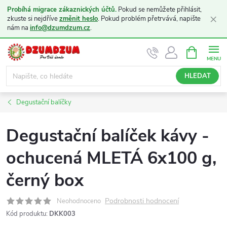
Probíhá migrace zákaznických účtů.
Pokud se nemůžete přihlásit,
×
zkuste si nejdříve
změnit heslo
. Pokud problém přetrvává, napište
nám na
info@dzumdzum.cz
.
Přejít
NÁKUPNÍ
KOŠÍK
na
obsah
HLEDAT
Degustační balíčky
Degustační balíček kávy -
ochucená MLETÁ 6x100 g,
černý box
Podrobnosti hodnocení
Neohodnoceno
Kód produktu:
DKK003