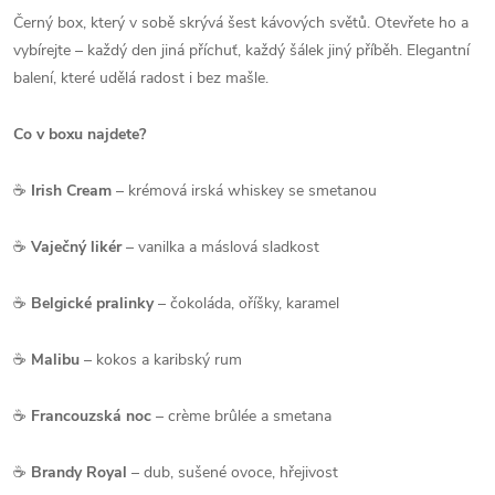
Černý box, který v sobě skrývá šest kávových světů. Otevřete ho a
vybírejte – každý den jiná příchuť, každý šálek jiný příběh. Elegantní
balení, které udělá radost i bez mašle.
Co v boxu najdete?
☕
Irish Cream
– krémová irská whiskey se smetanou
☕
Vaječný likér
– vanilka a máslová sladkost
☕
Belgické pralinky
– čokoláda, oříšky, karamel
☕
Malibu
– kokos a karibský rum
☕
Francouzská noc
– crème brûlée a smetana
☕
Brandy Royal
– dub, sušené ovoce, hřejivost