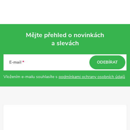
Mějte přehled o novinkách
a slevách
Z
á
E-mail
ODEBÍRAT
p
Vložením e-mailu souhlasíte s
podmínkami ochrany osobních údajů
a
t
í