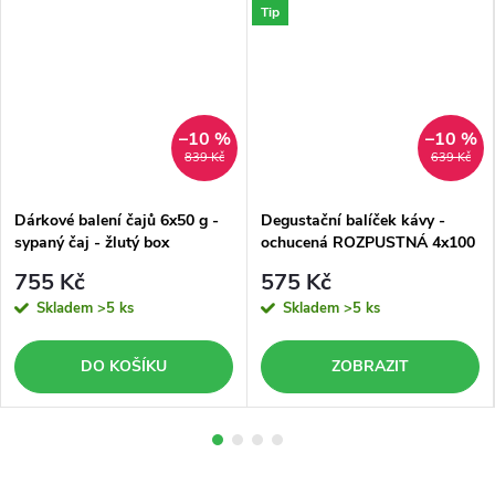
Tip
–10 %
–10 %
839 Kč
639 Kč
Dárkové balení čajů 6x50 g -
Degustační balíček kávy -
sypaný čaj - žlutý box
ochucená ROZPUSTNÁ 4x100
g - žlutý box
755 Kč
575 Kč
Skladem
>5 ks
Skladem
>5 ks
DO KOŠÍKU
ZOBRAZIT