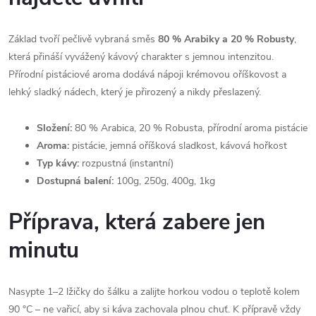
Základ tvoří pečlivě vybraná směs
80 % Arabiky a 20 % Robusty
,
která přináší vyvážený kávový charakter s jemnou intenzitou.
Přírodní pistáciové aroma dodává nápoji krémovou oříškovost a
lehký sladký nádech, který je přirozený a nikdy přeslazený.
Složení:
80 % Arabica, 20 % Robusta, přírodní aroma pistácie
Aroma:
pistácie, jemná oříšková sladkost, kávová hořkost
Typ kávy:
rozpustná (instantní)
Dostupná balení:
100g, 250g, 400g, 1kg
Příprava, která zabere jen
minutu
Nasypte 1–2 lžičky do šálku a zalijte horkou vodou o teplotě kolem
90 °C – ne vařicí, aby si káva zachovala plnou chuť. K přípravě vždy