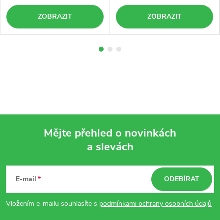
ZOBRAZIT
ZOBRAZIT
Mějte přehled o novinkách
a slevách
Z
á
E-mail
ODEBÍRAT
p
Vložením e-mailu souhlasíte s
podmínkami ochrany osobních údajů