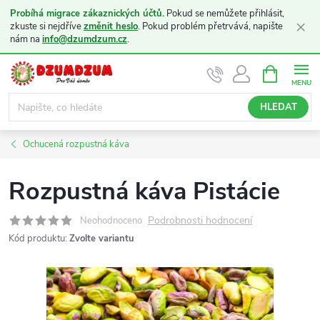
Probíhá migrace zákaznických účtů.
Pokud se nemůžete přihlásit,
×
zkuste si nejdříve
změnit heslo
. Pokud problém přetrvává, napište
nám na
info@dzumdzum.cz
.
Přejít
NÁKUPNÍ
KOŠÍK
na
obsah
HLEDAT
Ochucená rozpustná káva
Rozpustná káva Pistácie
Podrobnosti hodnocení
Neohodnoceno
Kód produktu:
Zvolte variantu