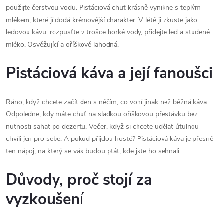
použijte čerstvou vodu. Pistáciová chuť krásně vynikne s teplým
mlékem, které jí dodá krémovější charakter. V létě ji zkuste jako
ledovou kávu: rozpusťte v trošce horké vody, přidejte led a studené
mléko. Osvěžující a oříškově lahodná.
Pistáciová káva a její fanoušci
Ráno, když chcete začít den s něčím, co voní jinak než běžná káva.
Odpoledne, kdy máte chuť na sladkou oříškovou přestávku bez
nutnosti sahat po dezertu. Večer, když si chcete udělat útulnou
chvíli jen pro sebe. A pokud přijdou hosté? Pistáciová káva je přesně
ten nápoj, na který se vás budou ptát, kde jste ho sehnali.
Důvody, proč stojí za
vyzkoušení