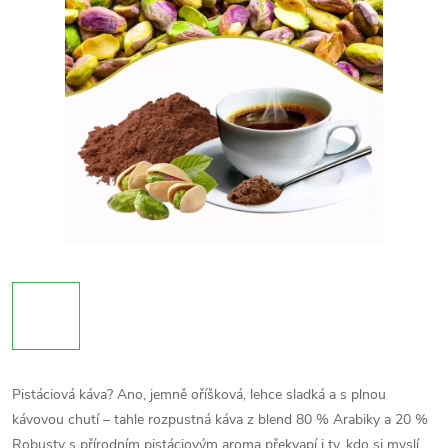
Pistáciová káva? Ano, jemně oříšková, lehce sladká a s plnou
kávovou chutí – tahle rozpustná káva z blend 80 % Arabiky a 20 %
Robusty s přírodním pistáciovým aroma překvapí i ty, kdo si myslí,