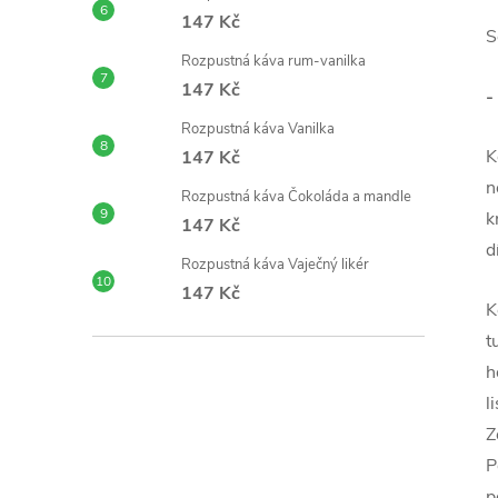
147 Kč
S
Rozpustná káva rum-vanilka
147 Kč
-
Rozpustná káva Vanilka
K
147 Kč
n
Rozpustná káva Čokoláda a mandle
k
147 Kč
d
Rozpustná káva Vaječný likér
147 Kč
K
t
h
l
Z
P
p