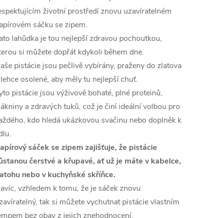
espektujícím životní prostředí znovu uzavíratelném
apírovém sáčku se zipem.
ato lahůdka je tou nejlepší zdravou pochoutkou,
terou si můžete dopřát kdykoli během dne.
aše pistácie jsou pečlivě vybírány, praženy do zlatova
 lehce osolené, aby měly tu nejlepší chuť.
yto pistácie jsou výživově bohaté, plné proteinů,
lákniny a zdravých tuků, což je činí ideální volbou pro
aždého, kdo hledá ukázkovou svačinu nebo doplněk k
ídlu.
apírový sáček se zipem zajišťuje, že pistácie
ůstanou čerstvé a křupavé, ať už je máte v kabelce,
atohu nebo v kuchyňské skříňce.
avíc, vzhledem k tomu, že je sáček znovu
zavíratelný, tak si můžete vychutnat pistácie vlastním
empem bez obav z jejich znehodnocení.