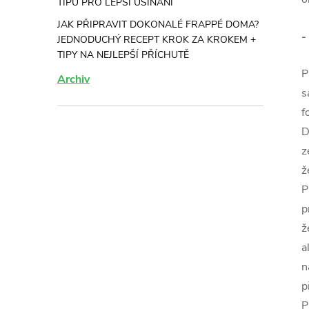
TIPŮ PRO LEPŠÍ USÍNÁNÍ
JAK PŘIPRAVIT DOKONALÉ FRAPPÉ DOMA?
-
JEDNODUCHÝ RECEPT KROK ZA KROKEM +
TIPY NA NEJLEPŠÍ PŘÍCHUTĚ
P
Archiv
s
f
D
z
ž
P
p
ž
a
n
p
P