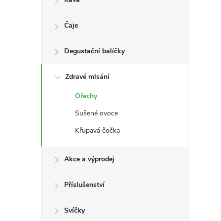
s
Čaje
t
Degustační balíčky
r
a
Zdravé mlsání
Ořechy
n
Sušené ovoce
n
Křupavá čočka
í
Akce a výprodej
p
Příslušenství
a
Svíčky