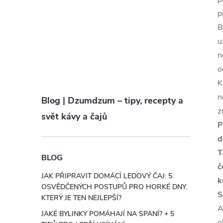
p
B
u
n
o
K
n
Blog | Dzumdzum – tipy, recepty a
z
svět kávy a čajů
P
d
T
BLOG
č
JAK PŘIPRAVIT DOMÁCÍ LEDOVÝ ČAJ: 5
k
OSVĚDČENÝCH POSTUPŮ PRO HORKÉ DNY.
S
KTERÝ JE TEN NEJLEPŠÍ?
A
JAKÉ BYLINKY POMÁHAJÍ NA SPANÍ? + 5
o