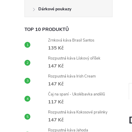
n
Dárkové poukazy
e
TOP 10 PRODUKTŮ
l
Zrnková káva Brasil Santos
135 Kč
Rozpustná káva Lískový oříšek
147 Kč
Rozpustná káva Irish Cream
147 Kč
Čaj na spaní - Ukolébavka andělů
117 Kč
Rozpustná káva Kokosové pralinky
147 Kč
Rozpustná káva Jahoda