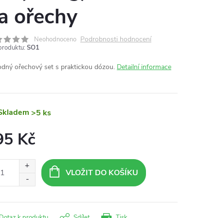
a ořechy
Podrobnosti hodnocení
Neohodnoceno
produktu:
SO1
dný ořechový set s praktickou dózou.
Detailní informace
Skladem
>5 ks
95 Kč
ná
:
VLOŽIT DO KOŠÍKU
Dotaz k produktu
Sdílet
Tisk