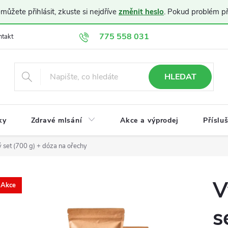
ůžete přihlásit, zkuste si nejdříve
změnit heslo
. Pokud problém p
775 558 031
ntakt
Doprava a platba
Obchodní podmínky
Ochrana osobníc
HLEDAT
ky
Zdravé mlsání
Akce a výprodej
Příslu
set (700 g) + dóza na ořechy
V
Akce
s