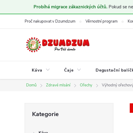
Probíhá migrace zákaznických účtů.
Pokud se nem
Přejít
Proč nakupovat v Dzumdzum
Věrnostní program
Ko
na
obsah
Káva
Čaje
Degustační balíč
Domů
Zdravé mlsání
Ořechy
Výhodný ořechový 
P
Přeskočit
Kategorie
kategorie
o
Káva