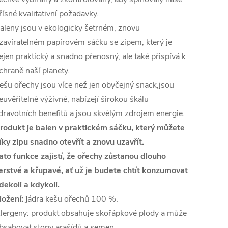
řísné kvalitativní požadavky.
aleny jsou v ekologicky šetrném, znovu
zavíratelném papírovém sáčku se zipem, který je
ejen praktický a snadno přenosný, ale také přispívá k
chraně naší planety.
ešu ořechy jsou více než jen obyčejný snack,jsou
euvěřitelně výživné, nabízejí širokou škálu
dravotních benefitů a jsou skvělým zdrojem energie.
rodukt je balen v praktickém sáčku, který můžete
íky zipu snadno otevřít a znovu uzavřít.
ato funkce zajistí, že ořechy zůstanou dlouho
erstvé a křupavé, ať už je budete chtít konzumovat
dekoli a kdykoli.
ložení: j
ádra kešu ořechů 100 %.
lergeny: produkt obsahuje skořápkové plody a může
bsahovat stopy arašídů a semen.