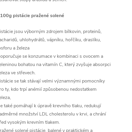
 100g pistácie pražené solené
istácie jsou výborným zdrojem bílkovin, proteinů,
acharidů, uhlohydrátů, vápníku, hořčíku, draslíku,
osforu a železa
oporučuje se konzumace v kombinaci s ovocem a
eleninou bohatou na vitamín C, který zvyšuje absorpci
eleza ve střevech.
istácie se tak stávají velmi významnými pomocníky
ro ty, kdo trpí anémií způsobenou nedostatkem
eleza,
le také pomáhají k úpravě krevního tlaku, redukují
adměrné množství LDL cholesterolu v krvi, a chrání
řed vysokým krevním tlakem.
ražené solené pistácie, balené v praktickém a