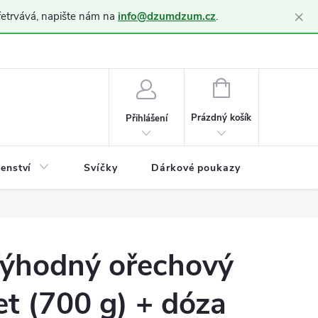
×
řetrvává, napište nám na
info@dzumdzum.cz
.
h údajů (GDPR)
NÁKUPNÍ
KOŠÍK
Prázdný košík
Přihlášení
šenství
Svíčky
Dárkové poukazy
Blog
ýhodný ořechový
et (700 g) + dóza