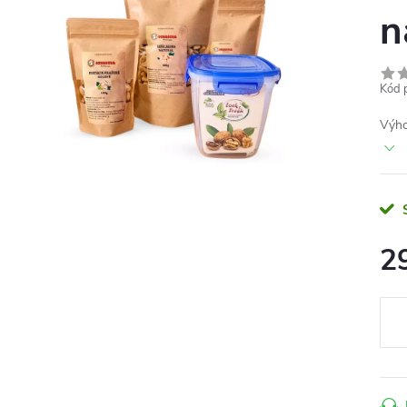
n
Kód 
Výho
2
Měr
cena