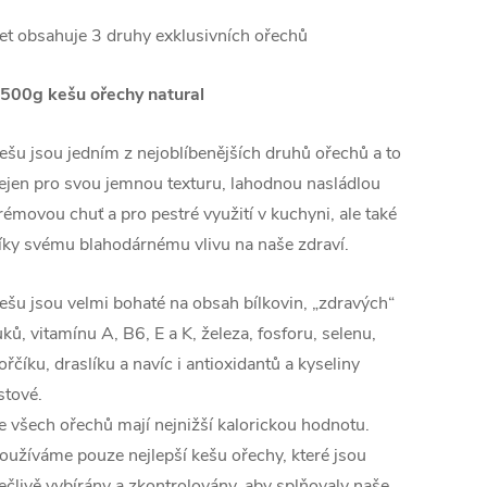
et obsahuje 3 druhy exklusivních ořechů
 500g kešu ořechy natural
ešu jsou jedním z nejoblíbenějších druhů ořechů a to
ejen pro svou jemnou texturu, lahodnou nasládlou
rémovou chuť a pro pestré využití v kuchyni, ale také
íky svému blahodárnému vlivu na naše zdraví.
ešu jsou velmi bohaté na obsah bílkovin, „zdravých“
uků, vitamínu A, B6, E a K, železa, fosforu, selenu,
ořčíku, draslíku a navíc i antioxidantů a kyseliny
istové.
e všech ořechů mají nejnižší kalorickou hodnotu.
oužíváme pouze nejlepší kešu ořechy, které jsou
ečlivě vybírány a zkontrolovány, aby splňovaly naše