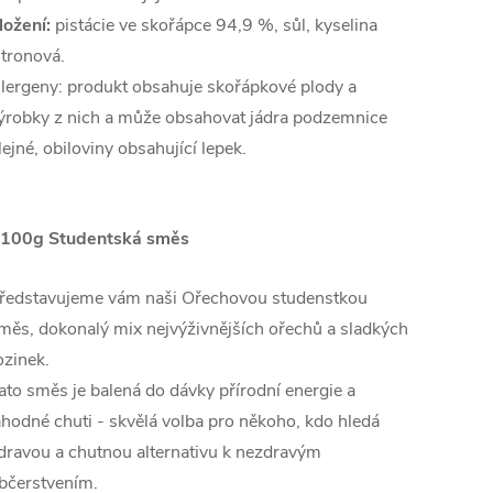
ložení:
pistácie ve skořápce 94,9 %, sůl, kyselina
itronová.
lergeny: produkt obsahuje skořápkové plody a
ýrobky z nich a může obsahovat jádra podzemnice
lejné, obiloviny obsahující lepek.
 100g Studentská směs
ředstavujeme vám naši Ořechovou studenstkou
měs, dokonalý mix nejvýživnějších ořechů a sladkých
ozinek.
ato směs je balená do dávky přírodní energie a
ahodné chuti - skvělá volba pro někoho, kdo hledá
dravou a chutnou alternativu k nezdravým
bčerstvením.