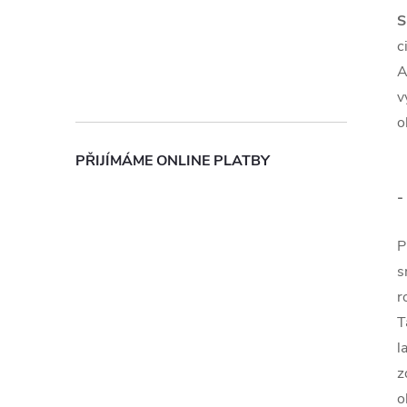
S
c
A
v
o
PŘIJÍMÁME ONLINE PLATBY
-
P
s
r
T
l
z
o