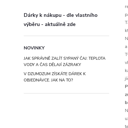
r
p
Dárky k nákupu - dle vlastního
T
výběru - aktuálně zde
k
N
a
NOVINKY
T
JAK SPRÁVNĚ ZALÍT SYPANÝ ČAJ: TEPLOTA
v
VODY A ČAS DĚLAJÍ ZÁZRAKY
k
V DZUMDZUM ZÍSKÁTE DÁREK K
j
OBJEDNÁVCE. JAK NA TO?
P
z
b
N
u
t